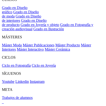
Grado en Diseño
gráfico
Grado en Diseño
de moda
Grado en Diseño
de interiores
Grado en Diseño
de producto
Grado en Joyería y objeto
Grado en Fotografía y
creación audiovisual
Grado en Ilustración
MÁSTERES
Máster Moda
Máster Publicaciones
Máster Producto
Máster
Interiores
Máster Interactivo
Máster Cerámica
CICLOS
Ciclo en Fotografía
Ciclo en Joyería
SÍGUENOS
Youtube
Linkedin
Instagram
META
Trabajos de alumnos