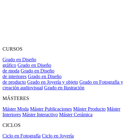
CURSOS
Grado en Diseño
gráfico
Grado en Diseño
de moda
Grado en Diseño
de interiores
Grado en Diseño
de producto
Grado en Joyería y objeto
Grado en Fotografía y
creación audiovisual
Grado en Ilustración
MÁSTERES
Máster Moda
Máster Publicaciones
Máster Producto
Máster
Interiores
Máster Interactivo
Máster Cerámica
CICLOS
Ciclo en Fotografía
Ciclo en Joyería