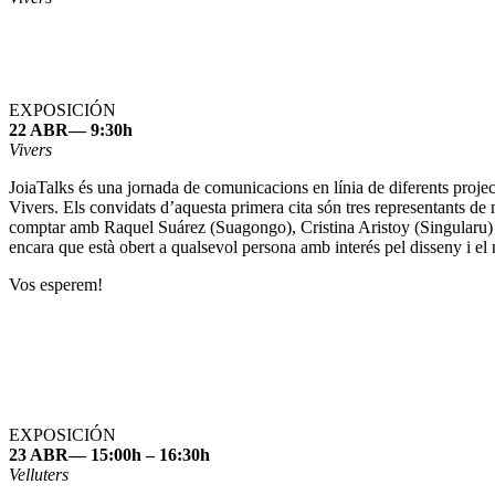
EXPOSICIÓN
22 ABR— 9:30h
Vivers
JoiaTalks és una jornada de comunicacions en línia de diferents project
Vivers. Els convidats d’aquesta primera cita són tres representants de
comptar amb Raquel Suárez (Suagongo), Cristina Aristoy (Singularu) i 
encara que està obert a qualsevol persona amb interés pel disseny i el
Vos esperem!
EXPOSICIÓN
23 ABR— 15:00h – 16:30h
Velluters