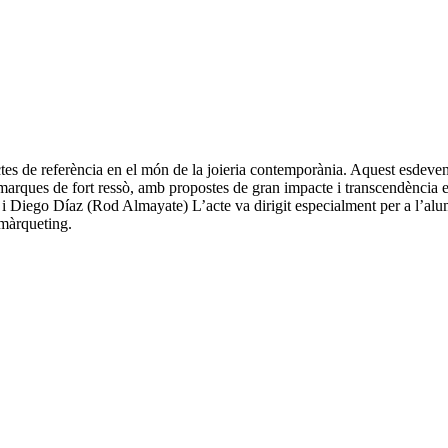
es de referència en el món de la joieria contemporània. Aquest esdevenim
 marques de fort ressò, amb propostes de gran impacte i transcendència 
Diego Díaz (Rod Almayate) L’acte va dirigit especialment per a l’alumna
 màrqueting.