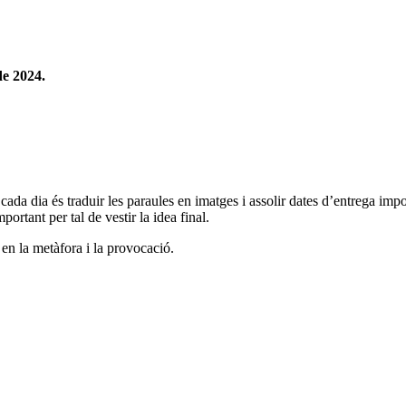
e 2024.
r cada dia és traduir les paraules en imatges i assolir dates d’entrega imp
ortant per tal de vestir la idea final.
 en la metàfora i la provocació.