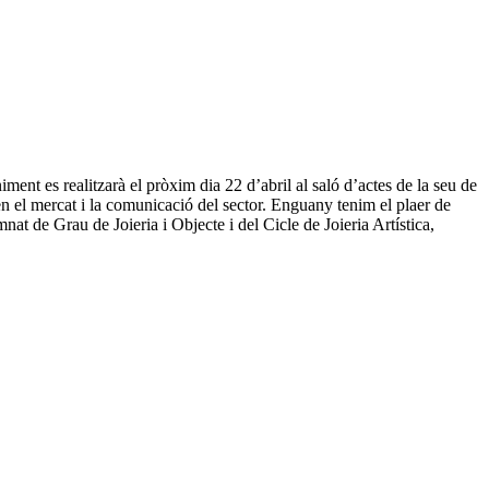
ent es realitzarà el pròxim dia 22 d’abril al saló d’actes de la seu de
en el mercat i la comunicació del sector. Enguany tenim el plaer de
t de Grau de Joieria i Objecte i del Cicle de Joieria Artística,