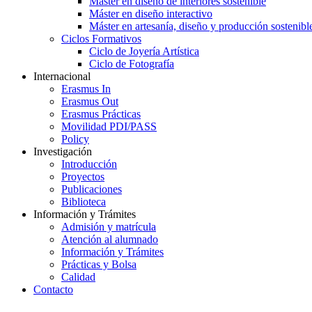
Máster en diseño de interiores sostenible
Máster en diseño interactivo
Máster en artesanía, diseño y producción sostenibl
Ciclos Formativos
Ciclo de Joyería Artística
Ciclo de Fotografía
Internacional
Erasmus In
Erasmus Out
Erasmus Prácticas
Movilidad PDI/PASS
Policy
Investigación
Introducción
Proyectos
Publicaciones
Biblioteca
Información y Trámites
Admisión y matrícula
Atención al alumnado
Información y Trámites
Prácticas y Bolsa
Calidad
Contacto