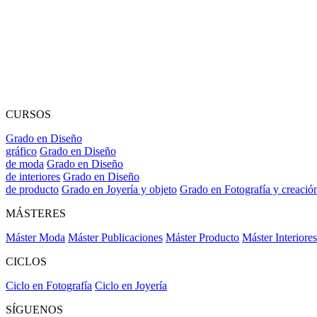
CURSOS
Grado en Diseño
gráfico
Grado en Diseño
de moda
Grado en Diseño
de interiores
Grado en Diseño
de producto
Grado en Joyería y objeto
Grado en Fotografía y creació
MÁSTERES
Máster Moda
Máster Publicaciones
Máster Producto
Máster Interiores
CICLOS
Ciclo en Fotografía
Ciclo en Joyería
SÍGUENOS