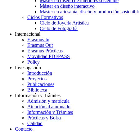
Máster en diseño de interiores sostenible
Máster en diseño interactivo
Máster en artesanía, diseño y producción sostenibl
Ciclos Formativos
Ciclo de Joyería Artística
Ciclo de Fotografía
Internacional
Erasmus In
Erasmus Out
Erasmus Prácticas
Movilidad PDI/PASS
Policy
Investigación
Introducción
Proyectos
Publicaciones
Biblioteca
Información y Trámites
Admisión y matrícula
Atención al alumnado
Información y Trámites
Prácticas y Bolsa
Calidad
Contacto