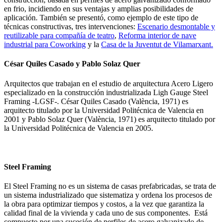
en frio, incidiendo en sus ventajas y amplias posibilidades de
aplicación. También se presentó, como ejemplo de este tipo de
técnicas constructivas, tres intervenciones:
Escenario desmontable y
reutilizable para compañía de teatro
,
Reforma interior de nave
industrial para Coworking
y la
Casa de la Juventut de Vilamarxant.
César Quiles Casado
y
Pablo Solaz Quer
Arquitectos que trabajan en el estudio de arquitectura Acero Ligero
especializado en la construcción industrializada Ligh Gauge Steel
Framing -LGSF-. César Quiles Casado (València, 1971) es
arquitecto titulado por la Universidad Politécnica de Valencia en
2001 y Pablo Solaz Quer (València, 1971) es arquitecto titulado por
la Universidad Politécnica de Valencia en 2005.
Steel Framing
El Steel Framing no es un sistema de casas prefabricadas, se trata de
un sistema industrializado que sistematiza y ordena los procesos de
la obra para optimizar tiempos y costos, a la vez que garantiza la
calidad final de la vivienda y cada uno de sus componentes. Está
compuesto por una sucesión de perfiles de acero galvanizado de