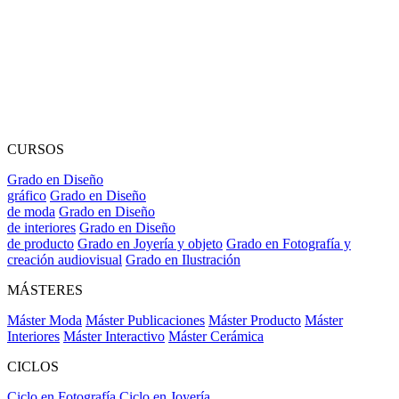
CURSOS
Grado en Diseño
gráfico
Grado en Diseño
de moda
Grado en Diseño
de interiores
Grado en Diseño
de producto
Grado en Joyería y objeto
Grado en Fotografía y
creación audiovisual
Grado en Ilustración
MÁSTERES
Máster Moda
Máster Publicaciones
Máster Producto
Máster
Interiores
Máster Interactivo
Máster Cerámica
CICLOS
Ciclo en Fotografía
Ciclo en Joyería