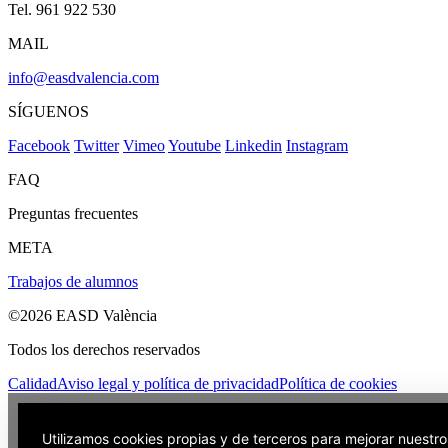
Tel. 961 922 530
MAIL
info@easdvalencia.com
SÍGUENOS
Facebook
Twitter
Vimeo
Youtube
Linkedin
Instagram
FAQ
Preguntas frecuentes
META
Trabajos de alumnos
©2026 EASD València
Todos los derechos reservados
Calidad
Aviso legal y política de privacidad
Política de cookies
Utilizamos cookies propias y de terceros para mejorar nuestro