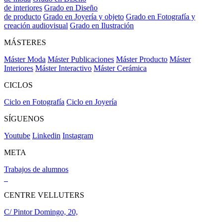
de interiores
Grado en Diseño
de producto
Grado en Joyería y objeto
Grado en Fotografía y
creación audiovisual
Grado en Ilustración
MÁSTERES
Máster Moda
Máster Publicaciones
Máster Producto
Máster
Interiores
Máster Interactivo
Máster Cerámica
CICLOS
Ciclo en Fotografía
Ciclo en Joyería
SÍGUENOS
Youtube
Linkedin
Instagram
META
Trabajos de alumnos
CENTRE VELLUTERS
C/ Pintor Domingo, 20,