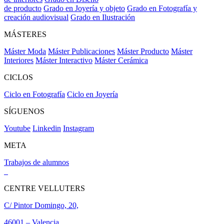
de producto
Grado en Joyería y objeto
Grado en Fotografía y
creación audiovisual
Grado en Ilustración
MÁSTERES
Máster Moda
Máster Publicaciones
Máster Producto
Máster
Interiores
Máster Interactivo
Máster Cerámica
CICLOS
Ciclo en Fotografía
Ciclo en Joyería
SÍGUENOS
Youtube
Linkedin
Instagram
META
Trabajos de alumnos
CENTRE VELLUTERS
C/ Pintor Domingo, 20,
46001 – Valencia