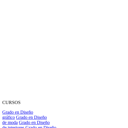
CURSOS
Grado en Diseño
gráfico
Grado en Diseño
de moda
Grado en Diseño
de interiores
Grado en Diseño