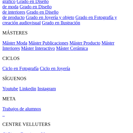
gráfico
Grado en Diseño
de moda
Grado en Diseño
de interiores
Grado en Diseño
de producto
Grado en Joyería y objeto
Grado en Fotografía y
creación audiovisual
Grado en Ilustración
MÁSTERES
Máster Moda
Máster Publicaciones
Máster Producto
Máster
Interiores
Máster Interactivo
Máster Cerámica
CICLOS
Ciclo en Fotografía
Ciclo en Joyería
SÍGUENOS
Youtube
Linkedin
Instagram
META
Trabajos de alumnos
CENTRE VELLUTERS