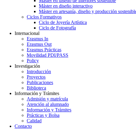
Máster en diseño de interiores sostenible
Máster en diseño interactivo
Máster en artesanía, diseño y producción sostenibl
Ciclos Formativos
Ciclo de Joyería Artística
Ciclo de Fotografía
Internacional
Erasmus In
Erasmus Out
Erasmus Prácticas
Movilidad PDI/PASS
Policy
Investigación
Introducción
Proyectos
Publicaciones
Biblioteca
Información y Trámites
Admisión y matrícula
Atención al alumnado
Información y Trámites
Prácticas y Bolsa
Calidad
Contacto