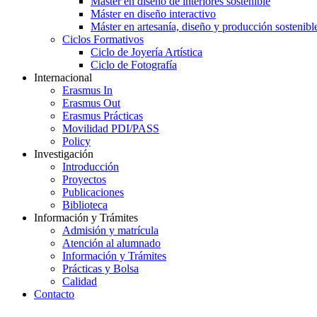
Máster en diseño de interiores sostenible
Máster en diseño interactivo
Máster en artesanía, diseño y producción sostenibl
Ciclos Formativos
Ciclo de Joyería Artística
Ciclo de Fotografía
Internacional
Erasmus In
Erasmus Out
Erasmus Prácticas
Movilidad PDI/PASS
Policy
Investigación
Introducción
Proyectos
Publicaciones
Biblioteca
Información y Trámites
Admisión y matrícula
Atención al alumnado
Información y Trámites
Prácticas y Bolsa
Calidad
Contacto