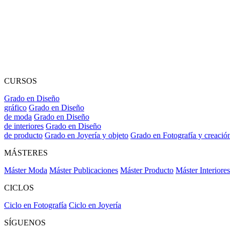
CURSOS
Grado en Diseño
gráfico
Grado en Diseño
de moda
Grado en Diseño
de interiores
Grado en Diseño
de producto
Grado en Joyería y objeto
Grado en Fotografía y creació
MÁSTERES
Máster Moda
Máster Publicaciones
Máster Producto
Máster Interiores
CICLOS
Ciclo en Fotografía
Ciclo en Joyería
SÍGUENOS