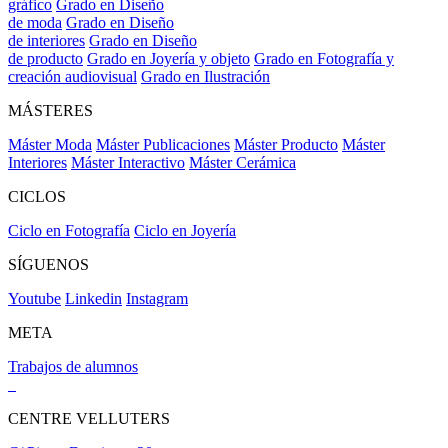
gráfico
Grado en Diseño
de moda
Grado en Diseño
de interiores
Grado en Diseño
de producto
Grado en Joyería y objeto
Grado en Fotografía y
creación audiovisual
Grado en Ilustración
MÁSTERES
Máster Moda
Máster Publicaciones
Máster Producto
Máster
Interiores
Máster Interactivo
Máster Cerámica
CICLOS
Ciclo en Fotografía
Ciclo en Joyería
SÍGUENOS
Youtube
Linkedin
Instagram
META
Trabajos de alumnos
CENTRE VELLUTERS