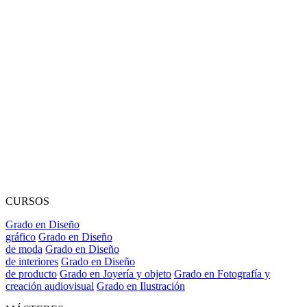
CURSOS
Grado en Diseño
gráfico
Grado en Diseño
de moda
Grado en Diseño
de interiores
Grado en Diseño
de producto
Grado en Joyería y objeto
Grado en Fotografía y
creación audiovisual
Grado en Ilustración