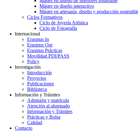
Máster en diseño de interiores sostenible
Máster en diseño interactivo
Máster en artesanía, diseño y producción sostenibl
Ciclos Formativos
Ciclo de Joyería Artística
Ciclo de Fotografía
Internacional
Erasmus In
Erasmus Out
Erasmus Prácticas
Movilidad PDI/PASS
Policy
Investigación
Introducción
Proyectos
Publicaciones
Biblioteca
Información y Trámites
Admisión y matrícula
Atención al alumnado
Información y Trámites
Prácticas y Bolsa
Calidad
Contacto