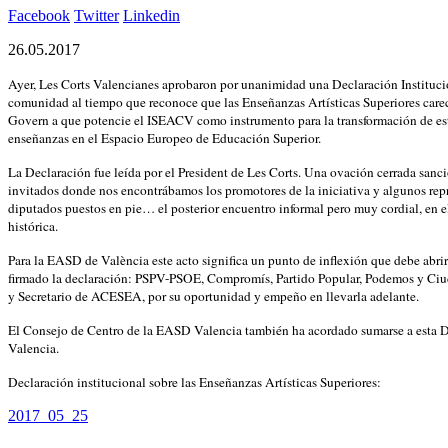
Facebook
Twitter
Linkedin
26.05.2017
Ayer, Les Corts Valencianes aprobaron por unanimidad una Declaración Instituci
comunidad al tiempo que reconoce que las Enseñanzas Artísticas Superiores carec
Govern a que potencie el ISEACV como instrumento para la transformación de estas
enseñanzas en el Espacio Europeo de Educación Superior.
La Declaración fue leída por el President de Les Corts. Una ovación cerrada sanció
invitados donde nos encontrábamos los promotores de la iniciativa y algunos re
diputados puestos en pie… el posterior encuentro informal pero muy cordial, en el 
histórica.
Para la EASD de València este acto significa un punto de inflexión que debe abrir
firmado la declaración: PSPV-PSOE, Compromís, Partido Popular, Podemos y Ciud
y Secretario de ACESEA, por su oportunidad y empeño en llevarla adelante.
El Consejo de Centro de la EASD Valencia también ha acordado sumarse a esta Dec
Valencia.
Declaración institucional sobre las Enseñanzas Artísticas Superiores:
2017_05_25