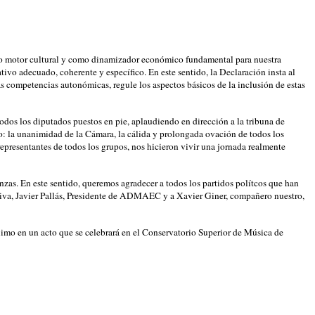
omo motor cultural y como dinamizador económico fundamental para nuestra
vo adecuado, coherente y específico. En este sentido, la Declaración insta al
s competencias autonómicas, regule los aspectos básicos de la inclusión de estas
todos los diputados puestos en pie, aplaudiendo en dirección a la tribuna de
: la unanimidad de la Cámara, la cálida y prolongada ovación de todos los
representantes de todos los grupos, nos hicieron vivir una jornada realmente
nzas. En este sentido, queremos agradecer a todos los partidos polítcos que han
iva, Javier Pallás, Presidente de ADMAEC y a Xavier Giner, compañero nuestro,
ximo en un acto que se celebrará en el Conservatorio Superior de Música de