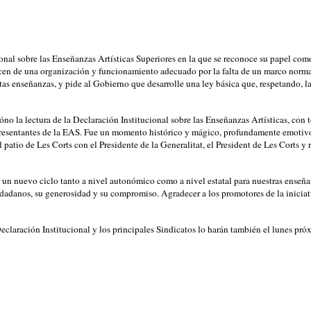
onal sobre las Enseñanzas Artísticas Superiores en la que se reconoce su papel c
en de una organización y funcionamiento adecuado por la falta de un marco normati
 enseñanzas, y pide al Gobierno que desarrolle una ley básica que, respetando, la
no la lectura de la Declaración Institucional sobre las Enseñanzas Artísticas, con 
presentantes de la EAS. Fue un momento histórico y mágico, profundamente emotivo
patio de Les Corts con el Presidente de la Generalitat, el President de Les Corts y 
 un nuevo ciclo tanto a nivel autonómico como a nivel estatal para nuestras enseña
adanos, su generosidad y su compromiso. Agradecer a los promotores de la iniciat
laración Institucional y los principales Sindicatos lo harán también el lunes pró