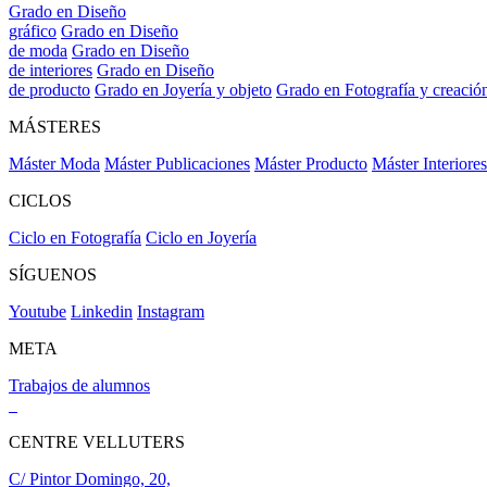
Grado en Diseño
gráfico
Grado en Diseño
de moda
Grado en Diseño
de interiores
Grado en Diseño
de producto
Grado en Joyería y objeto
Grado en Fotografía y creació
MÁSTERES
Máster Moda
Máster Publicaciones
Máster Producto
Máster Interiores
CICLOS
Ciclo en Fotografía
Ciclo en Joyería
SÍGUENOS
Youtube
Linkedin
Instagram
META
Trabajos de alumnos
CENTRE VELLUTERS
C/ Pintor Domingo, 20,