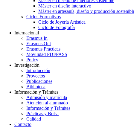
Máster en diseño de interiores sostenible
Máster en diseño interactivo
Máster en artesanía, diseño y producción sostenibl
Ciclos Formativos
Ciclo de Joyería Artística
Ciclo de Fotografía
Internacional
Erasmus In
Erasmus Out
Erasmus Prácticas
Movilidad PDI/PASS
Policy
Investigación
Introducción
Proyectos
Publicaciones
Biblioteca
Información y Trámites
Admisión y matrícula
Atención al alumnado
Información y Trámites
Prácticas y Bolsa
Calidad
Contacto