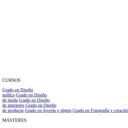
CURSOS
Grado en Diseño
gráfico
Grado en Diseño
de moda
Grado en Diseño
de interiores
Grado en Diseño
de producto
Grado en Joyería y objeto
Grado en Fotografía y creació
MÁSTERES