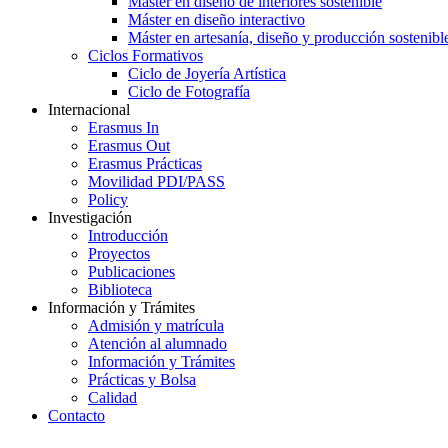
Máster en diseño de interiores sostenible
Máster en diseño interactivo
Máster en artesanía, diseño y producción sostenibl
Ciclos Formativos
Ciclo de Joyería Artística
Ciclo de Fotografía
Internacional
Erasmus In
Erasmus Out
Erasmus Prácticas
Movilidad PDI/PASS
Policy
Investigación
Introducción
Proyectos
Publicaciones
Biblioteca
Información y Trámites
Admisión y matrícula
Atención al alumnado
Información y Trámites
Prácticas y Bolsa
Calidad
Contacto