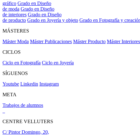
gráfico
Grado en Diseño
de moda
Grado en Diseño
de interiores
Grado en Diseño
de producto
Grado en Joyería y objeto
Grado en Fotografía y creació
MÁSTERES
Máster Moda
Máster Publicaciones
Máster Producto
Máster Interiores
CICLOS
Ciclo en Fotografía
Ciclo en Joyería
SÍGUENOS
Youtube
Linkedin
Instagram
META
Trabajos de alumnos
CENTRE VELLUTERS
C/ Pintor Domingo, 20,