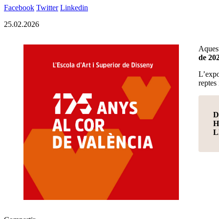
Facebook
Twitter
Linkedin
25.02.2026
Aquest
de 20
L’expo
reptes
D
H
L