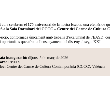
 curs celebrem el
175 aniversari
de la nostra Escola, una efemèride
26
a la
Sala Dormitori del CCCC – Centre del Carme de Cultura 
sició, conformada únicament amb treballs d’exalumnat de l’EASD, connecta
 i oportunitats que afronta l’ensenyament del disseny al segle XXI.
ata inauguració:
dijous, 5 de març de 2026
ora:
18:00 h
loc:
Centre del Carme de Cultura Contemporània (CCCC), València