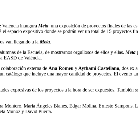
de València inaugura
Meta
, una exposición de proyectos finales de las e
rá el espacio expositivo donde se podrán ver un total de 15 proyectos fina
os van llegando a la
Meta
.
alumnas de la Escuela, de mostrarnos orgullosos de ellos y ellas.
Meta
p
la EASD de València.
a colaboración externa de
Ana Romeu
y
Aythami Castellano
, dos ex 
 un catálogo que incluye una mayor cantidad de proyectos. El evento tam
lidades expresivas de los proyectos a la hora de ser expuestos. También s
Ana Montero, Maria Ángeles Blanes, Edgar Molina, Ernesto Sampons, L
gela Muñoz y David Puerta.