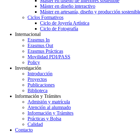
Máster en diseño de interiores sostenible
Máster en diseño interactivo
Máster en artesanía, diseño y producción sostenibl
Ciclos Formativos
Ciclo de Joyería Artística
Ciclo de Fotografía
Internacional
Erasmus In
Erasmus Out
Erasmus Prácticas
Movilidad PDI/PASS
Policy
Investigación
Introducción
Proyectos
Publicaciones
Biblioteca
Información y Trámites
Admisión y matrícula
Atención al alumnado
Información y Trámites
Prácticas y Bolsa
Calidad
Contacto