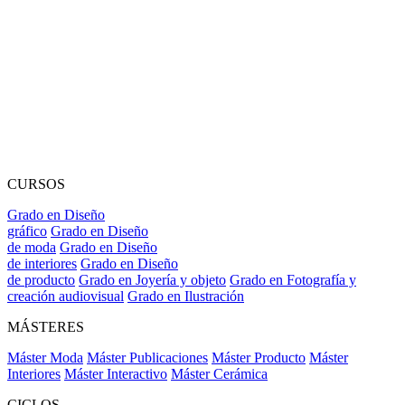
CURSOS
Grado en Diseño
gráfico
Grado en Diseño
de moda
Grado en Diseño
de interiores
Grado en Diseño
de producto
Grado en Joyería y objeto
Grado en Fotografía y
creación audiovisual
Grado en Ilustración
MÁSTERES
Máster Moda
Máster Publicaciones
Máster Producto
Máster
Interiores
Máster Interactivo
Máster Cerámica
CICLOS