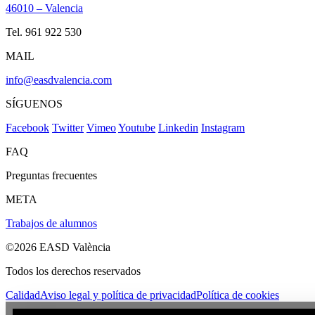
46010 – Valencia
Tel. 961 922 530
MAIL
info@easdvalencia.com
SÍGUENOS
Facebook
Twitter
Vimeo
Youtube
Linkedin
Instagram
FAQ
Preguntas frecuentes
META
Trabajos de alumnos
©2026 EASD València
Todos los derechos reservados
Calidad
Aviso legal y política de privacidad
Política de cookies