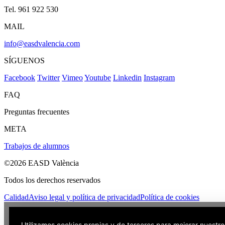
Tel. 961 922 530
MAIL
info@easdvalencia.com
SÍGUENOS
Facebook
Twitter
Vimeo
Youtube
Linkedin
Instagram
FAQ
Preguntas frecuentes
META
Trabajos de alumnos
©2026 EASD València
Todos los derechos reservados
Calidad
Aviso legal y política de privacidad
Política de cookies
Utilizamos cookies propias y de terceros para mejorar nuestros