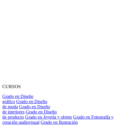
CURSOS
Grado en Diseño
gráfico
Grado en Diseño
de moda
Grado en Diseño
de interiores
Grado en Diseño
de producto
Grado en Joyería y objeto
Grado en Fotografía y
creación audiovisual
Grado en Ilustración