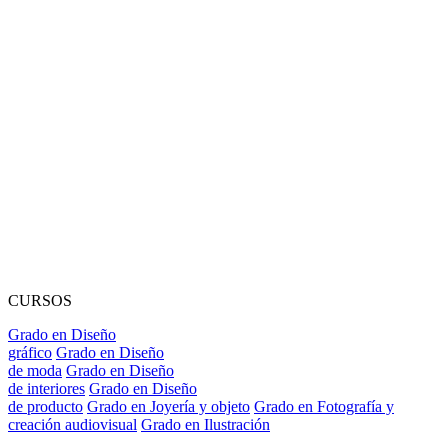
CURSOS
Grado en Diseño
gráfico
Grado en Diseño
de moda
Grado en Diseño
de interiores
Grado en Diseño
de producto
Grado en Joyería y objeto
Grado en Fotografía y
creación audiovisual
Grado en Ilustración