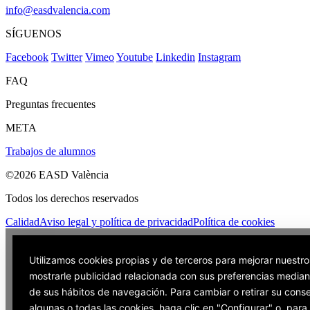
info@easdvalencia.com
SÍGUENOS
Facebook
Twitter
Vimeo
Youtube
Linkedin
Instagram
FAQ
Preguntas frecuentes
META
Trabajos de alumnos
©2026 EASD València
Todos los derechos reservados
Calidad
Aviso legal y política de privacidad
Política de cookies
Utilizamos cookies propias y de terceros para mejorar nuestro
mostrarle publicidad relacionada con sus preferencias mediant
de sus hábitos de navegación. Para cambiar o retirar su cons
algunas o todas las cookies, haga clic en "Configurar" o, par