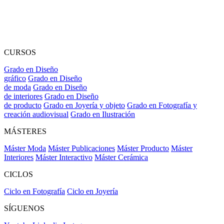
CURSOS
Grado en Diseño
gráfico
Grado en Diseño
de moda
Grado en Diseño
de interiores
Grado en Diseño
de producto
Grado en Joyería y objeto
Grado en Fotografía y
creación audiovisual
Grado en Ilustración
MÁSTERES
Máster Moda
Máster Publicaciones
Máster Producto
Máster
Interiores
Máster Interactivo
Máster Cerámica
CICLOS
Ciclo en Fotografía
Ciclo en Joyería
SÍGUENOS