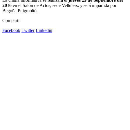
La charla informativa se realizará el
jueves 29 de Septiembre del
2016
en el Salón de Actos, sede Velluters, y será impartida por
Begoña Puigmoltó.
Compartir
Facebook
Twitter
Linkedin