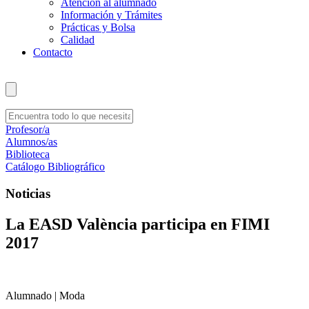
Atención al alumnado
Información y Trámites
Prácticas y Bolsa
Calidad
Contacto
Profesor/a
Alumnos/as
Biblioteca
Catálogo Bibliográfico
Noticias
La EASD València participa en FIMI
2017
Alumnado | Moda