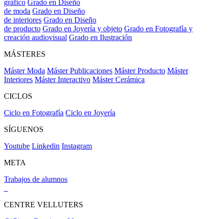
gráfico
Grado en Diseño
de moda
Grado en Diseño
de interiores
Grado en Diseño
de producto
Grado en Joyería y objeto
Grado en Fotografía y
creación audiovisual
Grado en Ilustración
MÁSTERES
Máster Moda
Máster Publicaciones
Máster Producto
Máster
Interiores
Máster Interactivo
Máster Cerámica
CICLOS
Ciclo en Fotografía
Ciclo en Joyería
SÍGUENOS
Youtube
Linkedin
Instagram
META
Trabajos de alumnos
CENTRE VELLUTERS