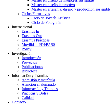
Máster en diseño de interiores sostenible
Máster en diseño interactivo
Máster en artesanía, diseño y producción sostenibl
Ciclos Formativos
Ciclo de Joyería Artística
Ciclo de Fotografía
Internacional
Erasmus In
Erasmus Out
Erasmus Prácticas
Movilidad PDI/PASS
Policy
Investigación
Introducción
Proyectos
Publicaciones
Biblioteca
Información y Trámites
Admisión y matrícula
Atención al alumnado
Información y Trámites
Prácticas y Bolsa
Calidad
Contacto