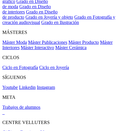
gráfico
Grado en Diseño
de moda
Grado en Diseño
de interiores
Grado en Diseño
de producto
Grado en Joyería y objeto
Grado en Fotografía y
creación audiovisual
Grado en Ilustración
MÁSTERES
Máster Moda
Máster Publicaciones
Máster Producto
Máster
Interiores
Máster Interactivo
Máster Cerámica
CICLOS
Ciclo en Fotografía
Ciclo en Joyería
SÍGUENOS
Youtube
Linkedin
Instagram
META
Trabajos de alumnos
CENTRE VELLUTERS