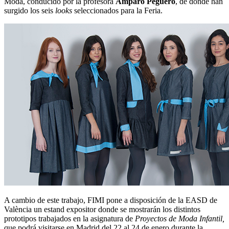
Moda, conducido por la profesora
Amparo Peguero
, de donde han
surgido los seis
looks
seleccionados para la Feria.
A cambio de este trabajo, FIMI pone a disposición de la EASD de
València un estand expositor donde se mostrarán los distintos
prototipos trabajados en la asignatura de
Proyectos de Moda Infantil,
que podrá visitarse en Madrid del 22 al 24 de enero durante la