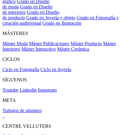
gráfico
Grado en Diseño
de moda
Grado en Diseño
de interiores
Grado en Diseño
de producto
Grado en Joyería y objeto
Grado en Fotografía y
creación audiovisual
Grado en Ilustración
MÁSTERES
Máster Moda
Máster Publicaciones
Máster Producto
Máster
Interiores
Máster Interactivo
Máster Cerámica
CICLOS
Ciclo en Fotografía
Ciclo en Joyería
SÍGUENOS
Youtube
Linkedin
Instagram
META
Trabajos de alumnos
CENTRE VELLUTERS