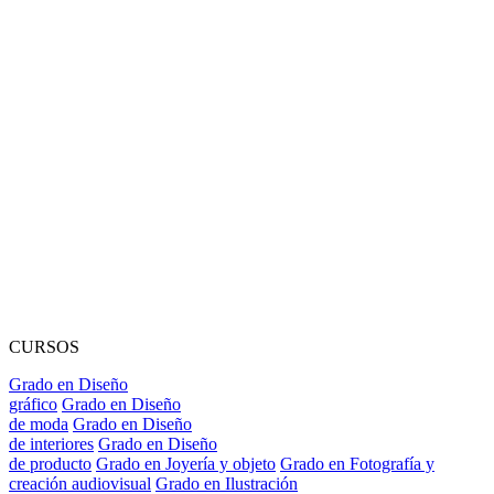
CURSOS
Grado en Diseño
gráfico
Grado en Diseño
de moda
Grado en Diseño
de interiores
Grado en Diseño
de producto
Grado en Joyería y objeto
Grado en Fotografía y
creación audiovisual
Grado en Ilustración