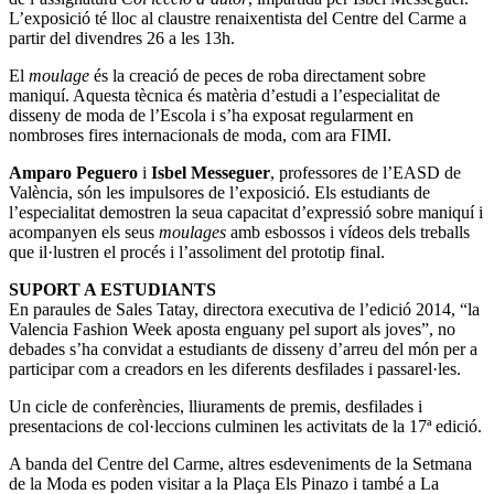
L’exposició té lloc al claustre renaixentista del Centre del Carme a
partir del divendres 26 a les 13h.
El
moulage
és la creació de peces de roba directament sobre
maniquí. Aquesta tècnica és matèria d’estudi a l’especialitat de
disseny de moda de l’Escola i s’ha exposat regularment en
nombroses fires internacionals de moda, com ara FIMI.
Amparo Peguero
i
Isbel Messeguer
, professores de l’EASD de
València, són les impulsores de l’exposició. Els estudiants de
l’especialitat demostren la seua capacitat d’expressió sobre maniquí i
acompanyen els seus
moulages
amb esbossos i vídeos dels treballs
que il·lustren el procés i l’assoliment del prototip final.
SUPORT A ESTUDIANTS
En paraules de Sales Tatay, directora executiva de l’edició 2014, “la
Valencia Fashion Week aposta enguany pel suport als joves”, no
debades s’ha convidat a estudiants de disseny d’arreu del món per a
participar com a creadors en les diferents desfilades i passarel·les.
Un cicle de conferències, lliuraments de premis, desfilades i
presentacions de col·leccions culminen les activitats de la 17ª edició.
A banda del Centre del Carme, altres esdeveniments de la Setmana
de la Moda es poden visitar a la Plaça Els Pinazo i també a La