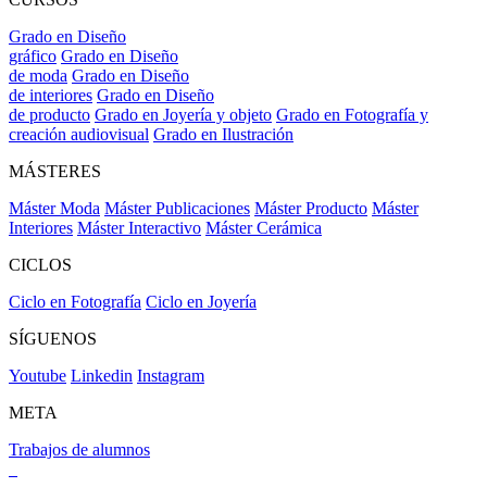
Grado en Diseño
gráfico
Grado en Diseño
de moda
Grado en Diseño
de interiores
Grado en Diseño
de producto
Grado en Joyería y objeto
Grado en Fotografía y
creación audiovisual
Grado en Ilustración
MÁSTERES
Máster Moda
Máster Publicaciones
Máster Producto
Máster
Interiores
Máster Interactivo
Máster Cerámica
CICLOS
Ciclo en Fotografía
Ciclo en Joyería
SÍGUENOS
Youtube
Linkedin
Instagram
META
Trabajos de alumnos