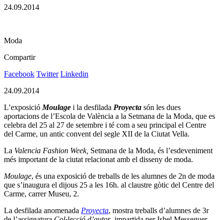
24.09.2014
Moda
Compartir
Facebook
Twitter
Linkedin
24.09.2014
L’exposició
Moulage
i la desfilada
Proyecta
són les dues
aportacions de l’Escola de València a la Setmana de la Moda, que
es
celebra del 25 al 27 de setembre i té com a seu principal el Centre
del Carme, un antic convent del segle XII de la Ciutat Vella.
La
Valencia Fashion Week,
Setmana de la Moda, és l’esdeveniment
més important de la ciutat relacionat amb el disseny de moda.
Moulage
, és una exposició de treballs de les alumnes de 2n de moda
que s’inaugura el dijous 25 a les 16h. al claustre gòtic del Centre del
Carme, carrer Museu, 2.
La desfilada anomenada
Proyecta
, mostra treballs d’alumnes de 3r
de l’assignatura
Col·lecció d’autor
, impartida per Isbel Messeguer.