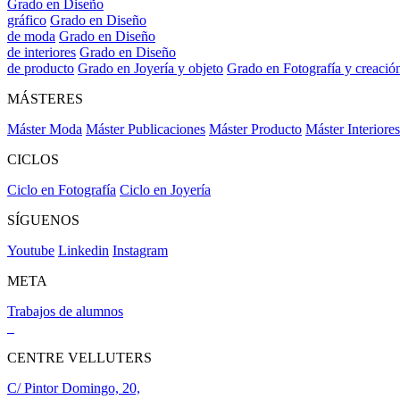
Grado en Diseño
gráfico
Grado en Diseño
de moda
Grado en Diseño
de interiores
Grado en Diseño
de producto
Grado en Joyería y objeto
Grado en Fotografía y creació
MÁSTERES
Máster Moda
Máster Publicaciones
Máster Producto
Máster Interiores
CICLOS
Ciclo en Fotografía
Ciclo en Joyería
SÍGUENOS
Youtube
Linkedin
Instagram
META
Trabajos de alumnos
CENTRE VELLUTERS
C/ Pintor Domingo, 20,