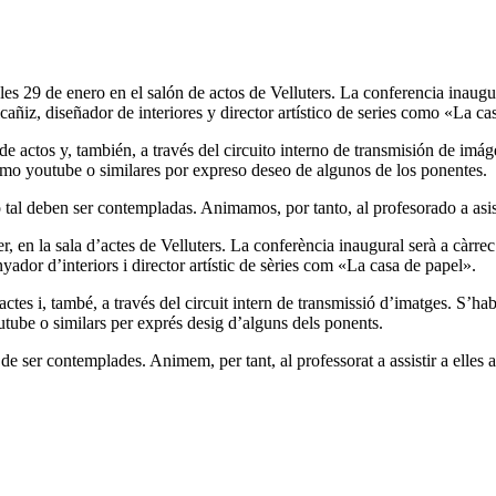
s 29 de enero en el salón de actos de Velluters. La conferencia inaug
añiz, diseñador de interiores y director artístico de series como «La ca
 actos y, también, a través del circuito interno de transmisión de imágen
omo youtube o similares por expreso deseo de algunos de los ponentes.
tal deben ser contempladas. Animamos, por tanto, al profesorado a asis
r, en la sala d’actes de Velluters. La conferència inaugural serà a càr
ador d’interiors i director artístic de sèries com «La casa de papel».
tes i, també, a través del circuit intern de transmissió d’imatges. S’habil
tube o similars per exprés desig d’alguns dels ponents.
de ser contemplades. Animem, per tant, al professorat a assistir a elles