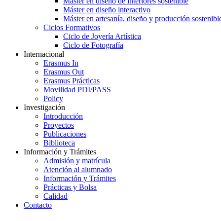
Máster en diseño de interiores sostenible
Máster en diseño interactivo
Máster en artesanía, diseño y producción sostenibl
Ciclos Formativos
Ciclo de Joyería Artística
Ciclo de Fotografía
Internacional
Erasmus In
Erasmus Out
Erasmus Prácticas
Movilidad PDI/PASS
Policy
Investigación
Introducción
Proyectos
Publicaciones
Biblioteca
Información y Trámites
Admisión y matrícula
Atención al alumnado
Información y Trámites
Prácticas y Bolsa
Calidad
Contacto