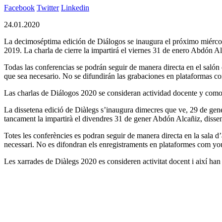
Facebook
Twitter
Linkedin
24.01.2020
La decimoséptima edición de Diálogos se inaugura el próximo miércole
2019. La charla de cierre la impartirá el viernes 31 de enero Abdón Alc
Todas las conferencias se podrán seguir de manera directa en el salón de
que sea necesario. No se difundirán las grabaciones en plataformas c
Las charlas de Diálogos 2020 se consideran actividad docente y como 
La dissetena edició de Diàlegs s’inaugura dimecres que ve, 29 de gene
tancament la impartirà el divendres 31 de gener Abdón Alcañiz, disseny
Totes les conferències es podran seguir de manera directa en la sala d’ac
necessari. No es difondran els enregistraments en plataformes com you
Les xarrades de Diàlegs 2020 es consideren activitat docent i així han 