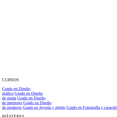
CURSOS
Grado en Diseño
gráfico
Grado en Diseño
de moda
Grado en Diseño
de interiores
Grado en Diseño
de producto
Grado en Joyería y objeto
Grado en Fotografía y creació
MÁSTERES