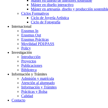
Máster en diseño de interiores sostenible
Máster en diseño interactivo
Máster en artesanía, diseño y producción sostenibl
Ciclos Formativos
Ciclo de Joyería Artística
Ciclo de Fotografía
Internacional
Erasmus In
Erasmus Out
Erasmus Prácticas
Movilidad PDI/PASS
Policy
Investigación
Introducción
Proyectos
Publicaciones
Biblioteca
Información y Trámites
Admisión y matrícula
Atención al alumnado
Información y Trámites
Prácticas y Bolsa
Calidad
Contacto