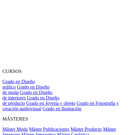
CURSOS
Grado en Diseño
gráfico
Grado en Diseño
de moda
Grado en Diseño
de interiores
Grado en Diseño
de producto
Grado en Joyería y objeto
Grado en Fotografía y
creación audiovisual
Grado en Ilustración
MÁSTERES
Máster Moda
Máster Publicaciones
Máster Producto
Máster
Interiores
Máster Interactivo
Máster Cerámica