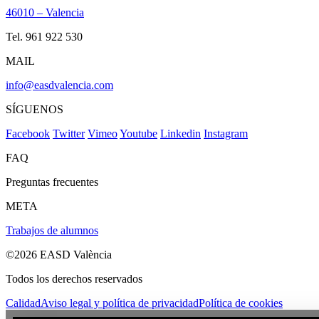
46010 – Valencia
Tel. 961 922 530
MAIL
info@easdvalencia.com
SÍGUENOS
Facebook
Twitter
Vimeo
Youtube
Linkedin
Instagram
FAQ
Preguntas frecuentes
META
Trabajos de alumnos
©2026 EASD València
Todos los derechos reservados
Calidad
Aviso legal y política de privacidad
Política de cookies