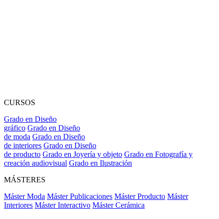
CURSOS
Grado en Diseño
gráfico
Grado en Diseño
de moda
Grado en Diseño
de interiores
Grado en Diseño
de producto
Grado en Joyería y objeto
Grado en Fotografía y
creación audiovisual
Grado en Ilustración
MÁSTERES
Máster Moda
Máster Publicaciones
Máster Producto
Máster
Interiores
Máster Interactivo
Máster Cerámica