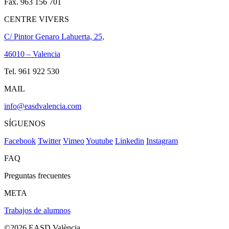
Fax. 963 156 701
CENTRE VIVERS
C/ Pintor Genaro Lahuerta, 25,
46010 – Valencia
Tel. 961 922 530
MAIL
info@easdvalencia.com
SÍGUENOS
Facebook
Twitter
Vimeo
Youtube
Linkedin
Instagram
FAQ
Preguntas frecuentes
META
Trabajos de alumnos
©2026 EASD València