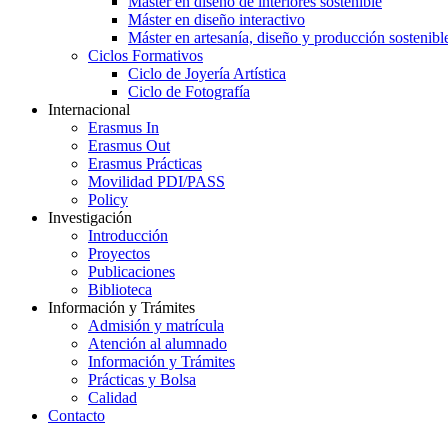
Máster en diseño de interiores sostenible
Máster en diseño interactivo
Máster en artesanía, diseño y producción sostenibl
Ciclos Formativos
Ciclo de Joyería Artística
Ciclo de Fotografía
Internacional
Erasmus In
Erasmus Out
Erasmus Prácticas
Movilidad PDI/PASS
Policy
Investigación
Introducción
Proyectos
Publicaciones
Biblioteca
Información y Trámites
Admisión y matrícula
Atención al alumnado
Información y Trámites
Prácticas y Bolsa
Calidad
Contacto