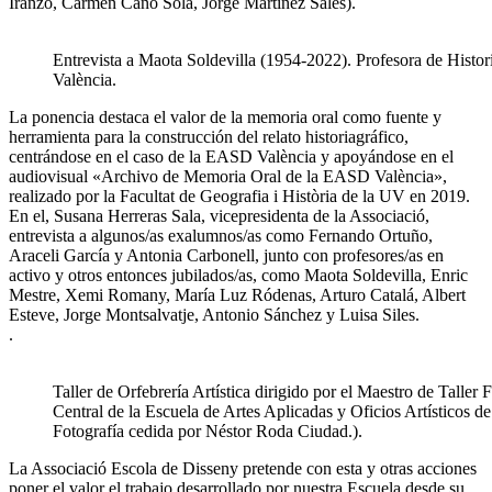
Iranzo, Carmen Cano Sola, Jorge Martínez Sales).
Entrevista a Maota Soldevilla (1954-2022). Profesora de Histo
València.
La ponencia destaca el valor de la memoria oral como fuente y
herramienta para la construcción del relato historiagráfico,
centrándose en el caso de la EASD València y apoyándose en el
audiovisual «Archivo de Memoria Oral de la EASD València»,
realizado por la Facultat de Geografia i Història de la UV en 2019.
En el, Susana Herreras Sala, vicepresidenta de la Associació,
entrevista a algunos/as exalumnos/as como Fernando Ortuño,
Araceli García y Antonia Carbonell, junto con profesores/as en
activo y otros entonces jubilados/as, como Maota Soldevilla, Enric
Mestre, Xemi Romany, María Luz Ródenas, Arturo Catalá, Albert
Esteve, Jorge Montsalvatje, Antonio Sánchez y Luisa Siles.
.
Taller de Orfebrería Artística dirigido por el Maestro de Taller
Central de la Escuela de Artes Aplicadas y Oficios Artísticos de
Fotografía cedida por Néstor Roda Ciudad.).
La Associació Escola de Disseny pretende con esta y otras acciones
poner el valor el trabajo desarrollado por nuestra Escuela desde su