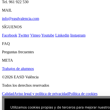
Tel. 961 922 530
MAIL
info@easdvalencia.com
SÍGUENOS
Facebook
Twitter
Vimeo
Youtube
Linkedin
Instagram
FAQ
Preguntas frecuentes
META
Trabajos de alumnos
©2026 EASD València
Todos los derechos reservados
Calidad
Aviso legal y política de privacidad
Política de cookies
Utilizamos cookies propias y de terceros para mejorar nuestros