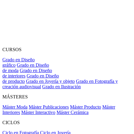
CURSOS
Grado en Diseño
gráfico
Grado en Diseño
de moda
Grado en Diseño
de interiores
Grado en Diseño
de producto
Grado en Joyería y objeto
Grado en Fotografía y
creación audiovisual
Grado en Ilustración
MÁSTERES
Máster Moda
Máster Publicaciones
Máster Producto
Máster
Interiores
Máster Interactivo
Máster Cerámica
CICLOS
Ciclo en Fotografía
Ciclo en Joyería