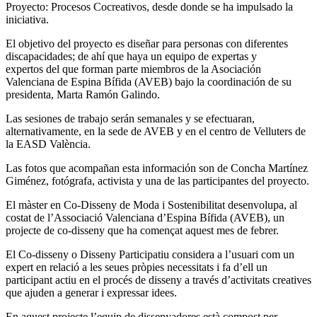
Proyecto: Procesos Cocreativos, desde donde se ha impulsado la
iniciativa.
El objetivo del proyecto es diseñar para personas con diferentes
discapacidades; de ahí que haya un equipo de expertas y
expertos del que forman parte miembros de la Asociación
Valenciana de Espina Bífida (AVEB) bajo la coordinación de su
presidenta, Marta Ramón Galindo.
Las sesiones de trabajo serán semanales y se efectuaran,
alternativamente, en la sede de AVEB y en el centro de Velluters de
la EASD València.
Las fotos que acompañan esta información son de Concha Martínez
Giménez, fotógrafa, activista y una de las participantes del proyecto.
El màster en Co-Disseny de Moda i Sostenibilitat desenvolupa, al
costat de l’Associació Valenciana d’Espina Bífida (AVEB), un
projecte de co-disseny que ha començat aquest mes de febrer.
El Co-disseny o Disseny Participatiu considera a l’usuari com un
expert en relació a les seues pròpies necessitats i fa d’ell un
participant actiu en el procés de disseny a través d’activitats creatives
que ajuden a generar i expressar idees.
En aquest projecte l’equip de dissenyadores està compost per