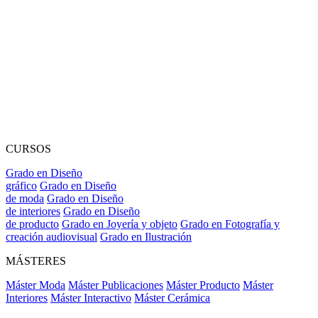
CURSOS
Grado en Diseño
gráfico
Grado en Diseño
de moda
Grado en Diseño
de interiores
Grado en Diseño
de producto
Grado en Joyería y objeto
Grado en Fotografía y
creación audiovisual
Grado en Ilustración
MÁSTERES
Máster Moda
Máster Publicaciones
Máster Producto
Máster
Interiores
Máster Interactivo
Máster Cerámica