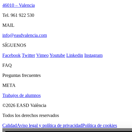
46010 – Valencia
Tel. 961 922 530
MAIL
info@easdvalencia.com
SÍGUENOS
Facebook
Twitter
Vimeo
Youtube
Linkedin
Instagram
FAQ
Preguntas frecuentes
META
Trabajos de alumnos
©2026 EASD València
Todos los derechos reservados
Calidad
Aviso legal y política de privacidad
Política de cookies