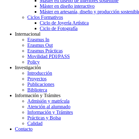
Máster en diseño de interiores sostenible
Máster en diseño interactivo
Máster en artesanía, diseño y producción sostenibl
Ciclos Formativos
Ciclo de Joyería Artística
Ciclo de Fotografía
Internacional
Erasmus In
Erasmus Out
Erasmus Prácticas
Movilidad PDI/PASS
Policy
Investigación
Introducción
Proyectos
Publicaciones
Biblioteca
Información y Trámites
Admisión y matrícula
Atención al alumnado
Información y Trámites
Prácticas y Bolsa
Calidad
Contacto