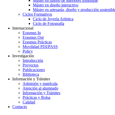
Máster en diseño de interiores sostenible
Máster en diseño interactivo
Máster en artesanía, diseño y producción sostenibl
Ciclos Formativos
Ciclo de Joyería Artística
Ciclo de Fotografía
Internacional
Erasmus In
Erasmus Out
Erasmus Prácticas
Movilidad PDI/PASS
Policy
Investigación
Introducción
Proyectos
Publicaciones
Biblioteca
Información y Trámites
Admisión y matrícula
Atención al alumnado
Información y Trámites
Prácticas y Bolsa
Calidad
Contacto