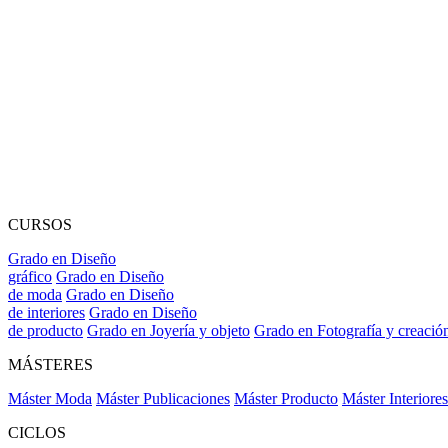
CURSOS
Grado en Diseño
gráfico
Grado en Diseño
de moda
Grado en Diseño
de interiores
Grado en Diseño
de producto
Grado en Joyería y objeto
Grado en Fotografía y creació
MÁSTERES
Máster Moda
Máster Publicaciones
Máster Producto
Máster Interiores
CICLOS