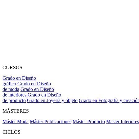
CURSOS
Grado en Diseño
gráfico
Grado en Diseño
de moda
Grado en Diseño
de interiores
Grado en Diseño
de producto
Grado en Joyería y objeto
Grado en Fotografía y creació
MÁSTERES
Máster Moda
Máster Publicaciones
Máster Producto
Máster Interiores
CICLOS