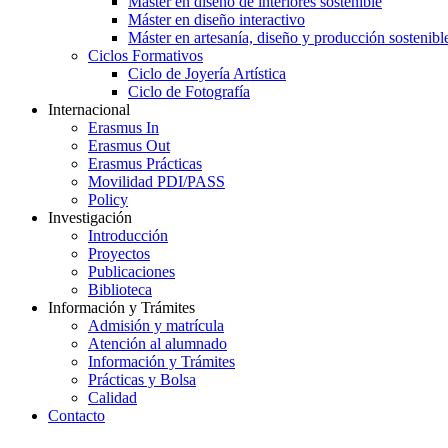
Máster en diseño de interiores sostenible
Máster en diseño interactivo
Máster en artesanía, diseño y producción sostenibl
Ciclos Formativos
Ciclo de Joyería Artística
Ciclo de Fotografía
Internacional
Erasmus In
Erasmus Out
Erasmus Prácticas
Movilidad PDI/PASS
Policy
Investigación
Introducción
Proyectos
Publicaciones
Biblioteca
Información y Trámites
Admisión y matrícula
Atención al alumnado
Información y Trámites
Prácticas y Bolsa
Calidad
Contacto