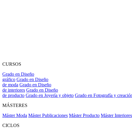
CURSOS
Grado en Diseño
gráfico
Grado en Diseño
de moda
Grado en Diseño
de interiores
Grado en Diseño
de producto
Grado en Joyería y objeto
Grado en Fotografía y creació
MÁSTERES
Máster Moda
Máster Publicaciones
Máster Producto
Máster Interiores
CICLOS