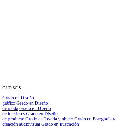
CURSOS
Grado en Diseño
gráfico
Grado en Diseño
de moda
Grado en Diseño
de interiores
Grado en Diseño
de producto
Grado en Joyería y objeto
Grado en Fotografía y
creación audiovisual
Grado en Ilustración