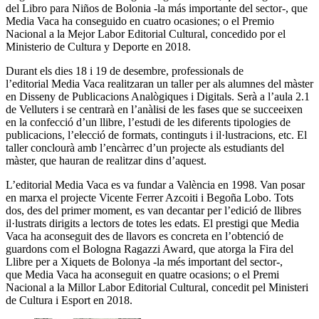
del Libro para Niños de Bolonia -la más importante del sector-, que
Media Vaca ha conseguido en cuatro ocasiones; o el Premio
Nacional a la Mejor Labor Editorial Cultural, concedido por el
Ministerio de Cultura y Deporte en 2018.
Durant els dies 18 i 19 de desembre, professionals de
l’editorial Media Vaca realitzaran un taller per als alumnes del màster
en Disseny de Publicacions Analògiques i Digitals. Serà a l’aula 2.1
de Velluters i se centrarà en l’anàlisi de les fases que se succeeixen
en la confecció d’un llibre, l’estudi de les diferents tipologies de
publicacions, l’elecció de formats, continguts i il·lustracions, etc. El
taller conclourà amb l’encàrrec d’un projecte als estudiants del
màster, que hauran de realitzar dins d’aquest.
L’editorial Media Vaca es va fundar a València en 1998. Van posar
en marxa el projecte Vicente Ferrer Azcoiti i Begoña Lobo. Tots
dos, des del primer moment, es van decantar per l’edició de llibres
il·lustrats dirigits a lectors de totes les edats. El prestigi que Media
Vaca ha aconseguit des de llavors es concreta en l’obtenció de
guardons com el Bologna Ragazzi Award, que atorga la Fira del
Llibre per a Xiquets de Bolonya -la més important del sector-,
que Media Vaca ha aconseguit en quatre ocasions; o el Premi
Nacional a la Millor Labor Editorial Cultural, concedit pel Ministeri
de Cultura i Esport en 2018.