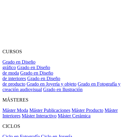
CURSOS
Grado en Diseño
gráfico
Grado en Diseño
de moda
Grado en Diseño
de interiores
Grado en Diseño
de producto
Grado en Joyería y objeto
Grado en Fotografía y
creación audiovisual
Grado en Ilustración
MÁSTERES
Máster Moda
Máster Publicaciones
Máster Producto
Máster
Interiores
Máster Interactivo
Máster Cerámica
CICLOS
Ciclo en Fotografía
Ciclo en Joyería