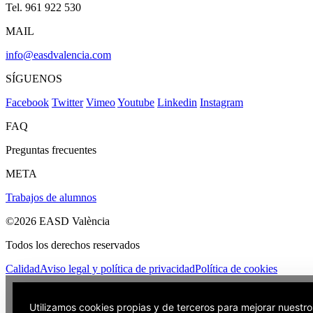
Tel. 961 922 530
MAIL
info@easdvalencia.com
SÍGUENOS
Facebook
Twitter
Vimeo
Youtube
Linkedin
Instagram
FAQ
Preguntas frecuentes
META
Trabajos de alumnos
©2026 EASD València
Todos los derechos reservados
Calidad
Aviso legal y política de privacidad
Política de cookies
Utilizamos cookies propias y de terceros para mejorar nuestro