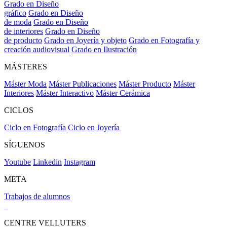
Grado en Diseño
gráfico
Grado en Diseño
de moda
Grado en Diseño
de interiores
Grado en Diseño
de producto
Grado en Joyería y objeto
Grado en Fotografía y
creación audiovisual
Grado en Ilustración
MÁSTERES
Máster Moda
Máster Publicaciones
Máster Producto
Máster
Interiores
Máster Interactivo
Máster Cerámica
CICLOS
Ciclo en Fotografía
Ciclo en Joyería
SÍGUENOS
Youtube
Linkedin
Instagram
META
Trabajos de alumnos
CENTRE VELLUTERS