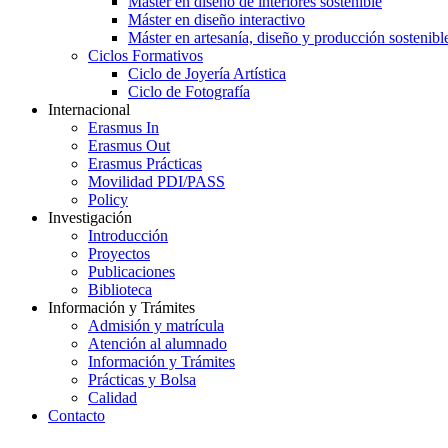
Máster en diseño de interiores sostenible
Máster en diseño interactivo
Máster en artesanía, diseño y producción sostenibl
Ciclos Formativos
Ciclo de Joyería Artística
Ciclo de Fotografía
Internacional
Erasmus In
Erasmus Out
Erasmus Prácticas
Movilidad PDI/PASS
Policy
Investigación
Introducción
Proyectos
Publicaciones
Biblioteca
Información y Trámites
Admisión y matrícula
Atención al alumnado
Información y Trámites
Prácticas y Bolsa
Calidad
Contacto