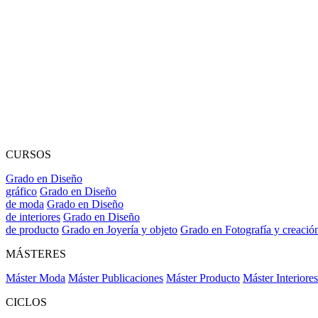
CURSOS
Grado en Diseño
gráfico
Grado en Diseño
de moda
Grado en Diseño
de interiores
Grado en Diseño
de producto
Grado en Joyería y objeto
Grado en Fotografía y creació
MÁSTERES
Máster Moda
Máster Publicaciones
Máster Producto
Máster Interiores
CICLOS