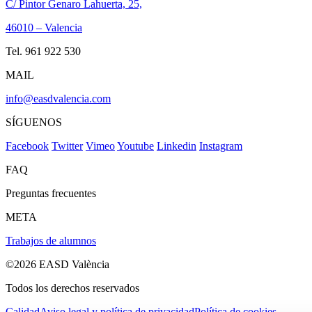
C/ Pintor Genaro Lahuerta, 25,
46010 – Valencia
Tel. 961 922 530
MAIL
info@easdvalencia.com
SÍGUENOS
Facebook
Twitter
Vimeo
Youtube
Linkedin
Instagram
FAQ
Preguntas frecuentes
META
Trabajos de alumnos
©2026 EASD València
Todos los derechos reservados
Calidad
Aviso legal y política de privacidad
Política de cookies