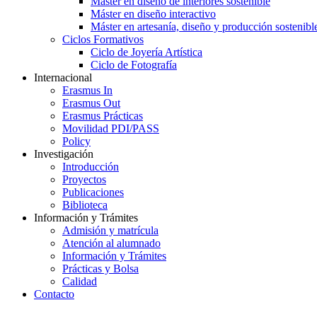
Máster en diseño de interiores sostenible
Máster en diseño interactivo
Máster en artesanía, diseño y producción sostenibl
Ciclos Formativos
Ciclo de Joyería Artística
Ciclo de Fotografía
Internacional
Erasmus In
Erasmus Out
Erasmus Prácticas
Movilidad PDI/PASS
Policy
Investigación
Introducción
Proyectos
Publicaciones
Biblioteca
Información y Trámites
Admisión y matrícula
Atención al alumnado
Información y Trámites
Prácticas y Bolsa
Calidad
Contacto