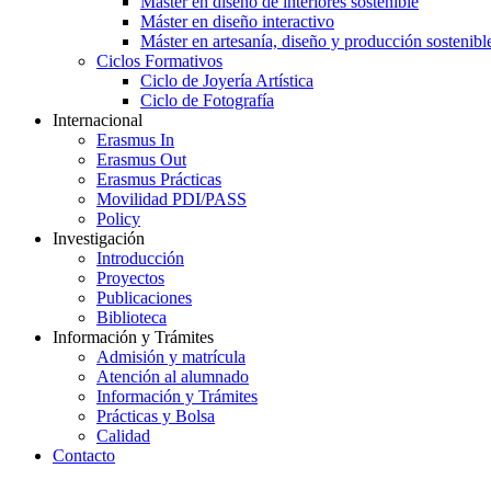
Máster en diseño de interiores sostenible
Máster en diseño interactivo
Máster en artesanía, diseño y producción sostenibl
Ciclos Formativos
Ciclo de Joyería Artística
Ciclo de Fotografía
Internacional
Erasmus In
Erasmus Out
Erasmus Prácticas
Movilidad PDI/PASS
Policy
Investigación
Introducción
Proyectos
Publicaciones
Biblioteca
Información y Trámites
Admisión y matrícula
Atención al alumnado
Información y Trámites
Prácticas y Bolsa
Calidad
Contacto